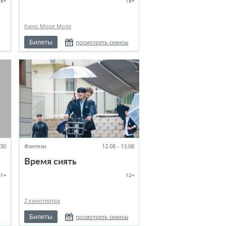
18+
18+
Кино Море Молл
Билеты
посмотреть сеансы
:30
Фэнтези
12.08 - 13.08
Время сиять
-1+
12+
2 кинотеатра
Билеты
посмотреть сеансы