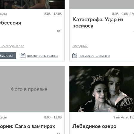
жасы
8.08 - 12.08
8.08 - 9.08, 22
Катастрофа. Удар из
бсессия
космоса
18+
ино Море Молл
Звездный
Билеты
посмотреть сеансы
посмотреть сеансы
жасы
8.08 - 12.08
9 августа, 15
орни: Сага о вампирах
Лебединое озеро