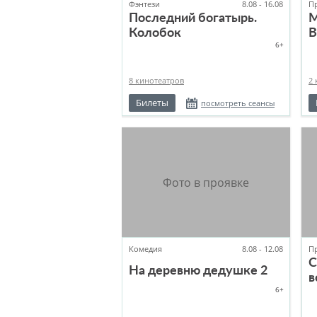
Фэнтези
8.08 - 16.08
П
Последний богатырь.
М
Колобок
В
6+
8 кинотеатров
2 
Билеты
посмотреть сеансы
Комедия
8.08 - 12.08
П
С
На деревню дедушке 2
в
6+