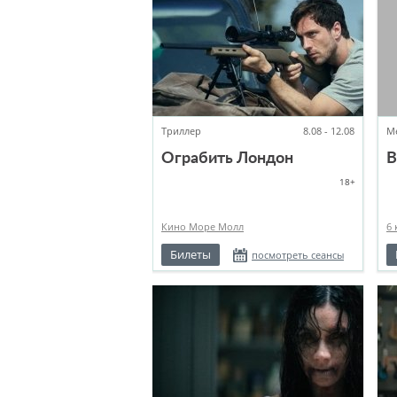
Триллер
8.08 - 12.08
М
Ограбить Лондон
В
18+
Кино Море Молл
6 
Билеты
посмотреть сеансы