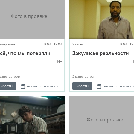
елодрама
8.08 - 12.08
Ужасы
8.08 - 12
сё, что мы потеряли
Закулисье реальности
16+
кинотеатров
2 кинотеатра
Билеты
Билеты
посмотреть сеансы
посмотреть сеансы