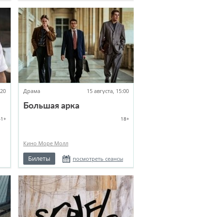
:20
Драма
15 августа, 15:00
Большая арка
-1+
18+
Кино Море Молл
Билеты
посмотреть сеансы