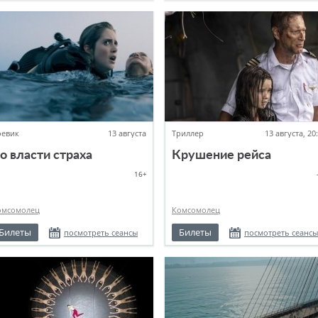
оевик
13 августа
Триллер
13 августа, 20
о власти страха
Крушение рейса
16+
омсомолец
Комсомолец
Билеты
Билеты
посмотреть сеансы
посмотреть сеансы