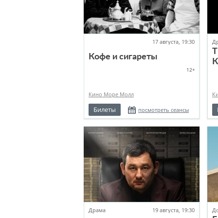
17 августа, 19:30
Д
T
Кофе и сигареты
К
12+
Кино Море Молл
К
Билеты
посмотреть сеансы
Драма
19 августа, 19:30
Д