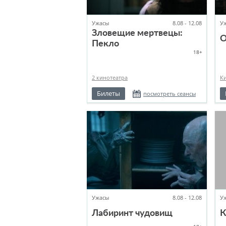
Ужасы
8.08 - 12.08
У
Зловещие мертвецы:
О
Пекло
18+
2 кинотеатра
К
Билеты
посмотреть сеансы
Ужасы
8.08 - 12.08
У
Лабиринт чудовищ
К