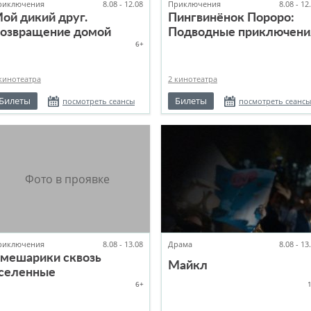
риключения
8.08 - 12.08
Приключения
8.08 - 12
ой дикий друг.
Пингвинёнок Пороро:
озвращение домой
Подводные приключени
6+
кинотеатра
2 кинотеатра
Билеты
Билеты
посмотреть сеансы
посмотреть сеансы
риключения
8.08 - 13.08
Драма
8.08 - 13
мешарики сквозь
Майкл
селенные
6+