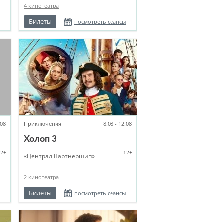
4 кинотеатра
Билеты
посмотреть сеансы
.08
Приключения
8.08 - 12.08
Холоп 3
12+
12+
«Централ Партнершип»
2 кинотеатра
Билеты
посмотреть сеансы