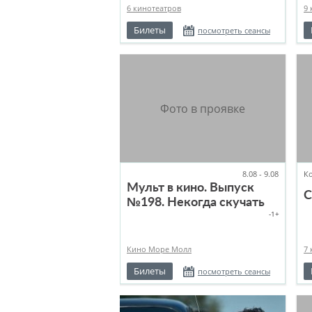
6 кинотеатров
9 
Билеты
посмотреть сеансы
8.08 - 9.08
К
Мульт в кино. Выпуск
С
№198. Некогда скучать
-1+
Кино Море Молл
7 
Билеты
посмотреть сеансы