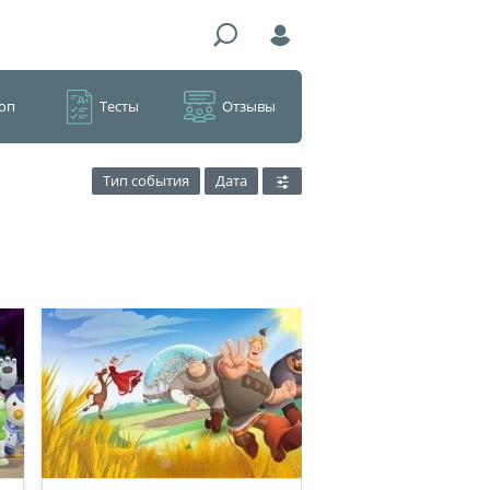
оп
Тесты
Отзывы
Тип события
Дата