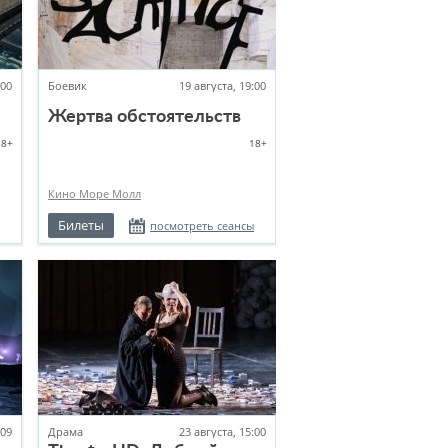
:00
Боевик
19 августа, 19:00
Жертва обстоятельств
18+
18+
Кино Море Молл
Билеты
посмотреть сеансы
.09
Драма
23 августа, 15:00