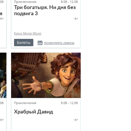
.08
Приключения
8.08 - 12.08
Три богатыря. Ни дня без
я
подвига 3
6+
6+
Кино Море Молл
Билеты
посмотреть сеансы
.08
Приключения
8.08 - 12.08
Храбрый Давид
16+
6+