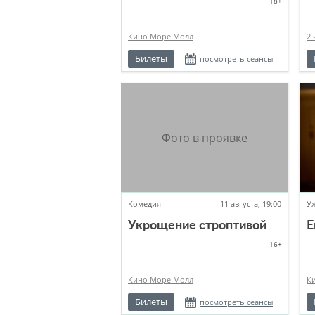
18+
Кино Море Молл
2 
Билеты
посмотреть сеансы
Комедия
11 августа, 19:00
У
Укрощение строптивой
Е
16+
Кино Море Молл
К
Билеты
посмотреть сеансы