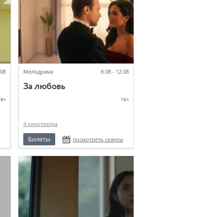
.08
Мелодрама
8.08 - 12.08
За любовь
18+
16+
4 кинотеатра
Билеты
посмотреть сеансы