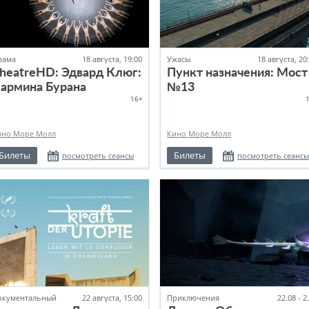
рама
18 августа, 19:00
Ужасы
18 августа, 20
heatreHD: Эдвард Клюг:
Пункт назначения: Мост
армина Бурана
№13
16+
ино Море Молл
Кино Море Молл
Билеты
Билеты
посмотреть сеансы
посмотреть сеансы
окументальный
22 августа, 15:00
Приключения
22.08 - 2