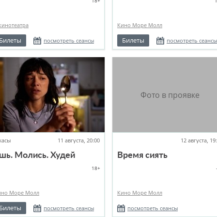
18+
кинотеатра
Кино Море Молл
Билеты
Билеты
посмотреть сеансы
посмотреть сеансы
жасы
11 августа, 20:00
12 августа, 19
шь. Молись. Худей
Время сиять
18+
ино Море Молл
Кино Море Молл
Билеты
посмотреть сеансы
посмотреть сеансы