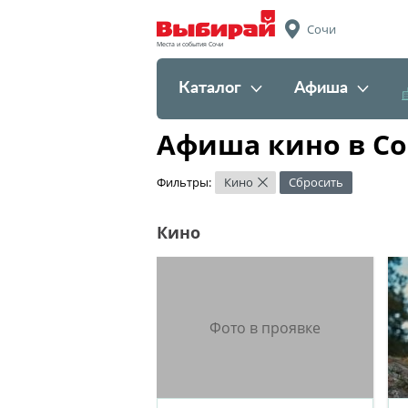
Сочи
Места и события Сочи
Каталог
Афиша
Афиша кино в С
Фильтры:
Кино
Сбросить
×
Кино