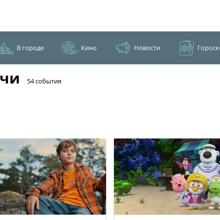
В городе
Кино
Новости
Гороск
очи
​54 события