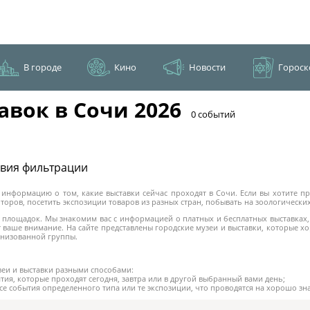
В городе
Кино
Новости
Гороск
авок в Сочи 2026
​0 событий
овия фильтрации
информацию о том, какие выставки сейчас проходят в Сочи. Если вы хотите пр
оров, посетить экспозиции товаров из разных стран, побывать на зоологических
их площадок. Мы знакомим вас с информацией о платных и бесплатных выставках
 ваше внимание. На сайте представлены городские музеи и выставки, которые 
анизованной группы.
зеи и выставки разными способами:
тия, которые проходят сегодня, завтра или в другой выбранный вами день;
се события определенного типа или те экспозиции, что проводятся на хорошо з