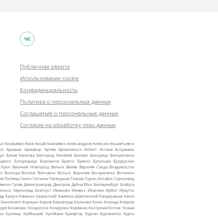
Публичная оферта
Использование cookie
Конфиденциальность
Политика о персональных данных
Соглашение о персональных данных
Согласие на обработку перс.данных
ыз
Азнакаево
Азов
Аксай
Алапаевск
Александров
Алексин
Альметьевск
ск
Арзамас
Армавир
Артём
Архангельск
Асбест
Астана
Астрахань
ул
Белая Калитва
Белгород
Белебей
Белово
Белорецк
Белореченск
ещенск
Богородицк
Боровичи
Братск
Брянск
Бугульма
Бугуруслан
 Луки
Великий Новгород
Вельск
Венёв
Верхняя Салда
Владивосток
ск
Вологда
Волхов
Волчанск
Вольск
Воронеж
Воскресенск
Воткинск
ие Поляны
Галич
Гатчина
Геленджик
Глазов
Горно‑Алтайск
Гороховец
евичи
Гусев
Димитровград
Дмитров
Дубна
Ейск
Екатеринбург
Елабуга
ольск
Зерноград
Златоуст
Иваново
Ижевск
Ипатово
Ирбит
Иркутск
ад
Калуга
Каменск‑Уральский
Каменск‑Шахтинский
Кандалакша
Канск
ы
Кингисепп
Кириши
Киров
Кировград
Климово
Клин
Клинцы
Ковров
уре
Конаково
Кондопога
Кондрово
Коряжма
Кострома
Котлас
Кохма
ск
Кузнецк
Куйбышев
Кулебаки
Кумертау
Курган
Курганинск
Курск