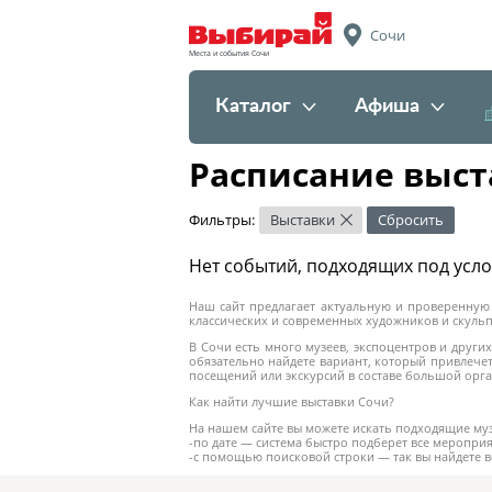
Сочи
Места и события Сочи
Каталог
Афиша
Расписание выст
Фильтры:
Выставки
Сбросить
×
Нет событий, подходящих под усл
Наш сайт предлагает актуальную и проверенную 
классических и современных художников и скульпт
В Сочи есть много музеев, экспоцентров и друг
обязательно найдете вариант, который привлечет
посещений или экскурсий в составе большой орг
Как найти лучшие выставки Сочи?
На нашем сайте вы можете искать подходящие му
-по дате — система быстро подберет все мероприя
-с помощью поисковой строки — так вы найдете в