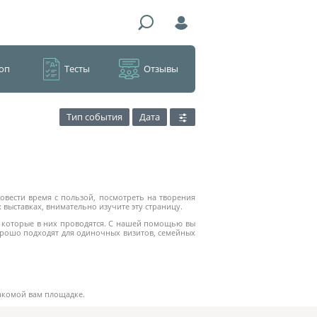
оп
Тесты
Отзывы
Тип события
Дата
овести время с пользой, посмотреть на творения
 выставках, внимательно изучите эту страницу.
, которые в них проводятся. С нашей помощью вы
хорошо подходят для одиночных визитов, семейных
накомой вам площадке.