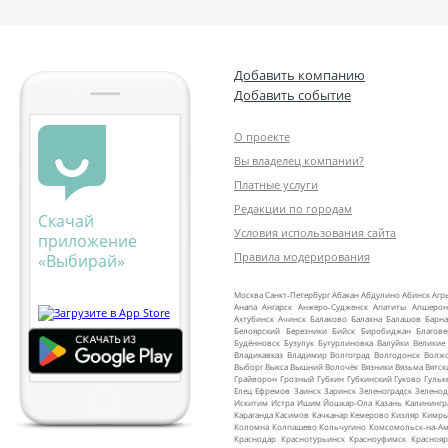
Добавить компанию
Добавить событие
О проекте
Вы владелец компании?
Платные услуги
Редакции по городам
Скачай
Условия использования сайта
приложение
Правила модерирования
«Выбирай»
Москва
Санкт‑Петербург
Абакан
Абдулино
Абинск
Агр
Анапа
Ангарск
Анжеро‑Судженск
Апатиты
Апшерон
Ахтубинск
Ачинск
Балаково
Балахна
Балашов
Барна
Белоярский
Березники
Бийск
Биробиджан
Благов
Будённовск
Бузулук
Бутурлиновка
Валуйки
Великие
Владикавказ
Владимир
Волгоград
Волгодонск
Волж
Выборг
Выкса
Вышний Волочёк
Вязники
Вязьма
Вятск
Грайворон
Грозный
Губкин
Губкинский
Гуково
Гульк
Елец
Ефремов
Заинск
Заринск
Зеленоградск
Зеленод
Искитим
Истра
Ишим
Йошкар‑Ола
Казань
Калинингр
Караганда
Касимов
Качканар
Кемерово
Кизляр
Кимр
Коломна
Колпашево
Кольчугино
Комсомольск‑на‑Ам
Краснодар
Краснотурьинск
Красноуфимск
Краснояр